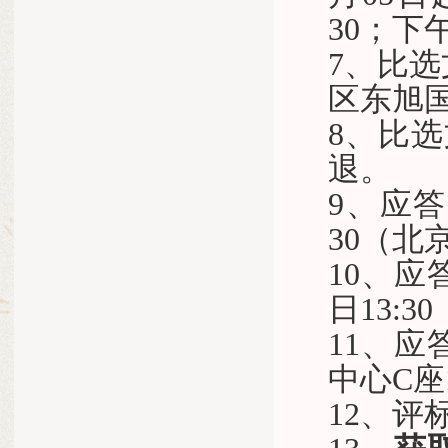
30；下午
7、比
区东旭国
8、比
退。
9
、应答
30（北
10
、应
日13:
11
、应
中心
C座
12、评