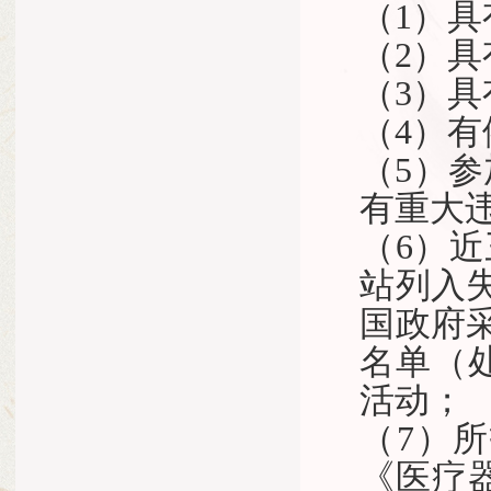
（
1）
（
2）
（
3）
（
4）
（
5）
有重大
（
6）
站列入
国政府
名单（
活动；
（
7）
所
《医疗