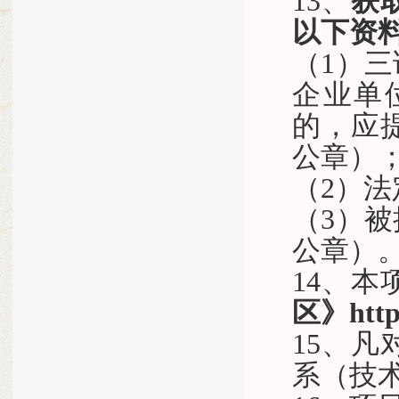
13、
获
以下资
（
1）
企业单
的，应
公章）
（
2）
（
3）
公章）
14、
区
》
htt
15、
系（技