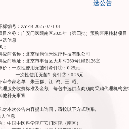
选公告
招标编号：
ZYZB-2025-0771-01
项目名称：
广安门医院南区
2025年（第四批）预购医用耗材项目
中选信息
包：
供应商名称：
北京瑞康佳禾医疗科技有限公司
供应商地址：北京市丰台区大井村
260号1幢B126室
单价：一次性使用无菌针灸针
①：0.25元
一次性使用无菌针灸针
②：0.25元
评审专家名单：
朱玉群、江
鸿、王
昭。
代理服务收费标准及金额：
每包中选供应商须向采购代理机构缴
其他补充事宜
凡对本次公告内容提出询问，请按以下方式联系。
采购人信息
称：中国中医科学院广安门医院（南区）