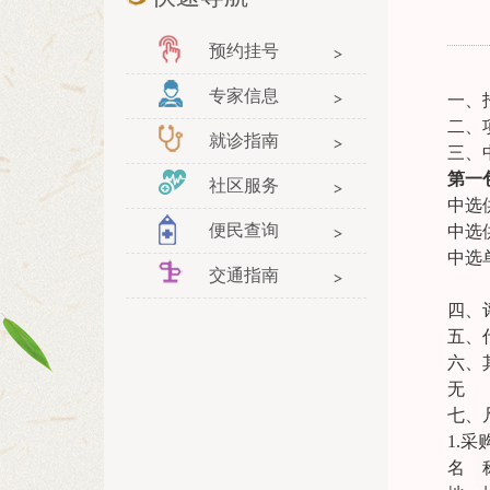
预约挂号
专家信息
一、
二、
就诊指南
三、
第一
社区服务
中选
便民查询
中选
中选
交通指南
四、
五、
六、
无
七、
1.
名