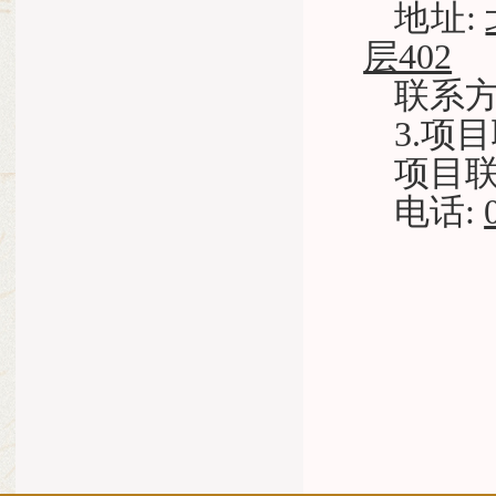
地址
:
层402
联系
3.项
项目
电话
: