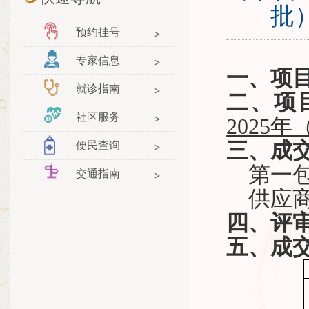
批
预约挂号
专家信息
一
、
项
就诊指南
二
、
项
社区服务
2025
三、成
便民查询
第一
交通指南
供应
四、评
五
、成