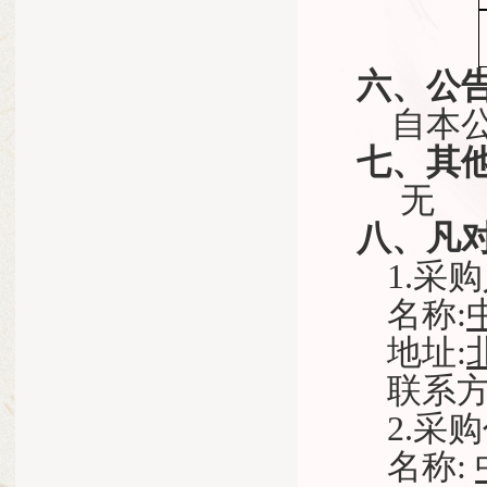
六、公
自本
七、其
无
八、凡
1.采
名称
:
地址
:
联系
2.采
名称
: