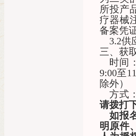
所投产
疗器械
备案凭
3.
三、获
时间：
9:00至1
除外）
方式
请拨打
如报
明原件