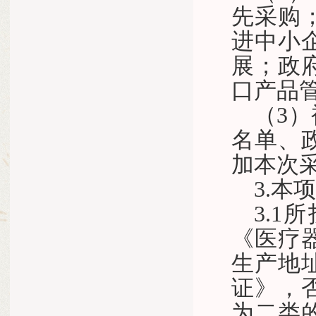
先采购
进中小
展；政
口产品
（3
名单、
加本次
3.本
3.
《医疗
生产地
证》，
为二类