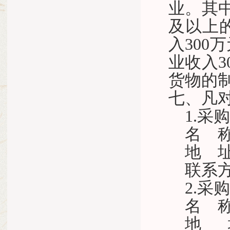
业。其中
及以上
入300
业收入
货物的
七、凡
1.采
名
地
联系
2.采
名
地