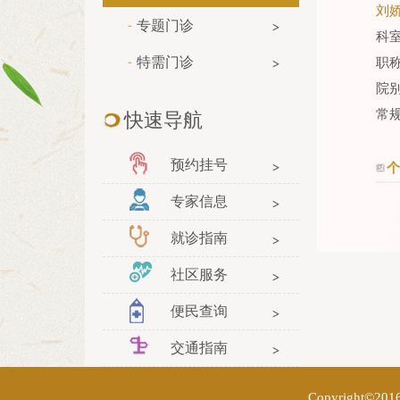
刘
专题门诊
科
特需门诊
职
院
常
快速导航
预约挂号
个
专家信息
就诊指南
社区服务
便民查询
交通指南
Copyright