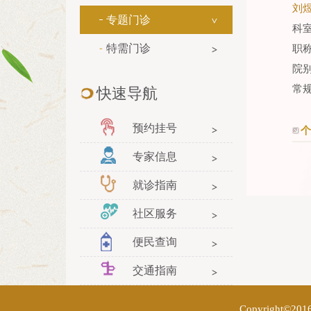
刘
专题门诊
科
特需门诊
职
院
常
快速导航
预约挂号
个
专家信息
就诊指南
社区服务
便民查询
交通指南
Copyright