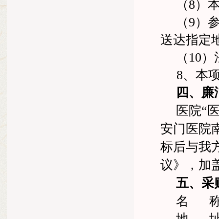
（
8
）
（
9
）
送达指定
（
10
）
8
、本
四、廉
医院“
安门医院
标后与我
议》，加
五、采
名
地