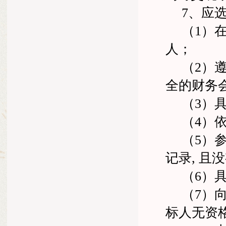
7
、应
（
1
）
人；
（
2
）
全的财务
（
3
）
（
4
）
（
5
）
记录
,
且没
（
6
）
（
7
）
标人无资