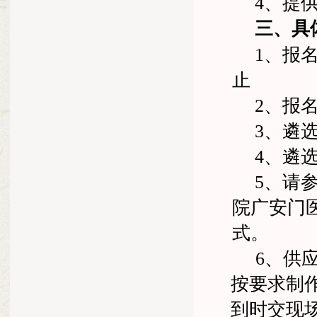
4
、提
三、具
1
、报
止
2
、报
3
、遴
4
、遴
5
、请
院广安门
式。
6
、供
按要求制
到时交现