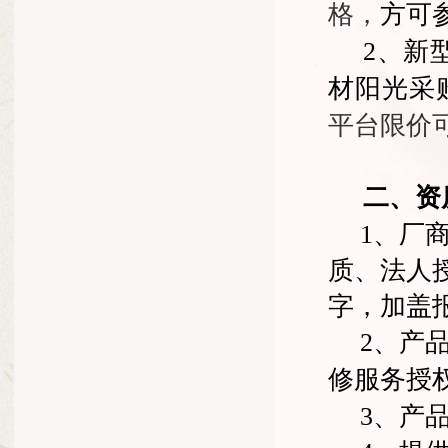
格，
方可
2
、新
材阳光采
平台限价
二、资
1
、厂
质、法人
字，加盖
2
、产
修服务授
3
、产