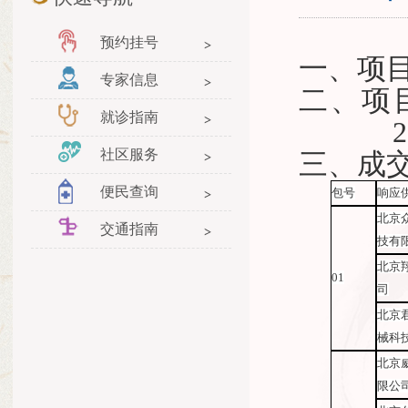
预约挂号
一、
项
专家信息
二、项
就诊指南
社区服务
三、成
便民查询
包号
响应
北京
交通指南
技有
北京
01
司
北京
械科
北京
限公