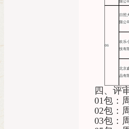
限公
日照
限公
欢乐
06
技有
北京
品有
四、评
01包：
02包
03包