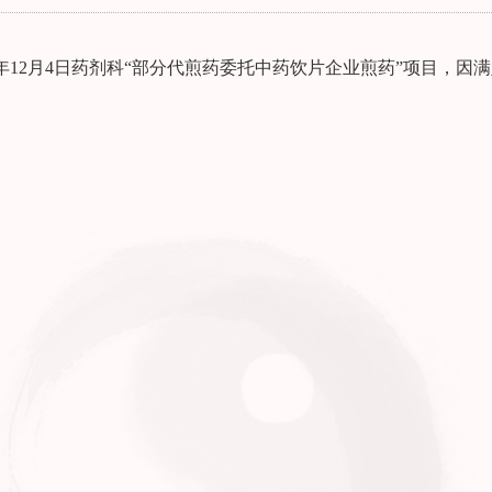
23年12月4日药剂科“部分代煎药委托中药饮片企业煎药”项目，