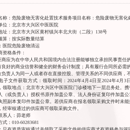
名称：危险废物无害化处置技术服务项目名称：危险废物无害化
单位：北京市大兴区中医医院
地址：北京市大兴区黄村镇兴丰北大街（二段）138号
预算：按实际数量结算
：医院危险废物清运
商资格条件：
供应商应为在中华人民共和国境内合法注册能够独立承担民事责任
具有良好的商业信誉和健全的财务会计制度；具有履行合同所必需
单位负责人为同一人或者存在直接控股、管理关系的不同供应商，
子文件获取方式：领取时间：2024年4月4日至2024年4月3日9：
，领取地点：北京市大兴区中医医院门诊楼地下一层总务处。携
人（或负责人）授权书原件加盖公章、法人身份证复印件加盖公
执照副本复印件加盖公章。若供应商在报名领取采购文件时未能
，经审核通过的供应商可领取采购文件。
联系人：茆老师
式：010-60283681
：只有资质审核通过并领取了采购文件的供应商才有资格参与评