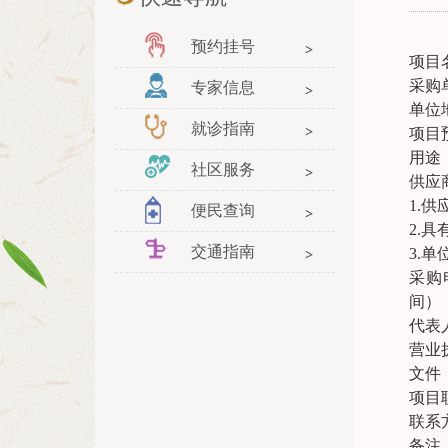
预约挂号
项目
采购
专家信息
单位
就诊指南
项目
用途
社区服务
供应
1.
便民查询
2.
交通指南
3.
采购电
间）
代表
营业
文件
项目
联系方
备注