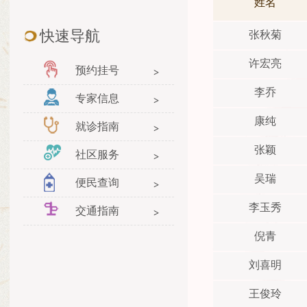
姓名
快速导航
张秋菊
许宏亮
预约挂号
李乔
专家信息
康纯
就诊指南
张颖
社区服务
吴瑞
便民查询
李玉秀
交通指南
倪青
刘喜明
王俊玲